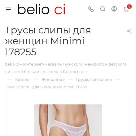
0
Трусы слипы для
женщин Minimi
178255
belio ci – Интернет-магазин мужского, женского и детского
нижнего белья и колготок в Волгограде
—
—
—
—
Каталог
Женщинам
Трусы, панталоны
Трусы слипы для женщин Minimi 178255