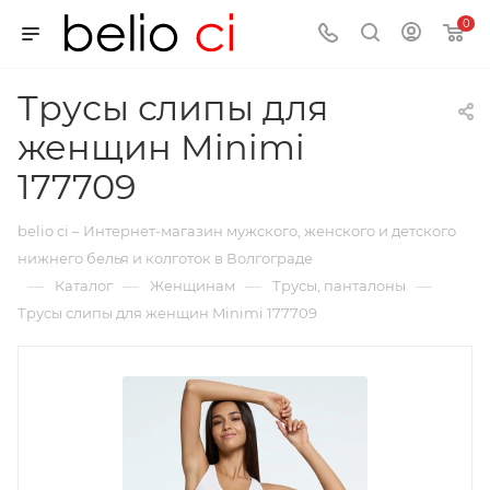
0
Трусы слипы для
женщин Minimi
177709
belio ci – Интернет-магазин мужского, женского и детского
нижнего белья и колготок в Волгограде
—
—
—
—
Каталог
Женщинам
Трусы, панталоны
Трусы слипы для женщин Minimi 177709