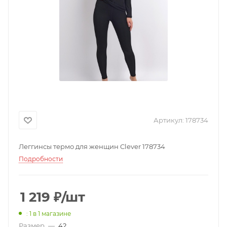
Артикул:
178734
Леггинсы термо для женщин Clever 178734
Подробности
1 219
₽
/шт
: 1
в 1 магазине
Размер
—
42