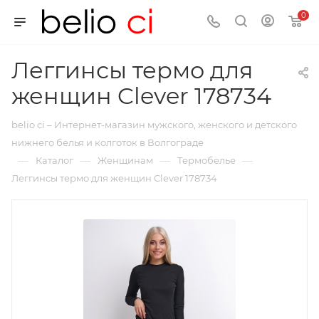
0
Леггинсы термо для
женщин Clever 178734
belio ci – Интернет-магазин мужского, женского и детского
нижнего белья и колготок в Волгограде
—
—
—
—
Каталог
Женщинам
Термобелье
Леггинсы термо для женщин Clever 178734