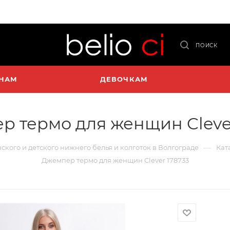
ПОИСК
НАМ
ДЕВОЧКАМ
р термо для женщин Clever
—
нского и детского нижнего белья и колготок в Волгограде
Кат
Джемпер термо для женщин Clever 178733