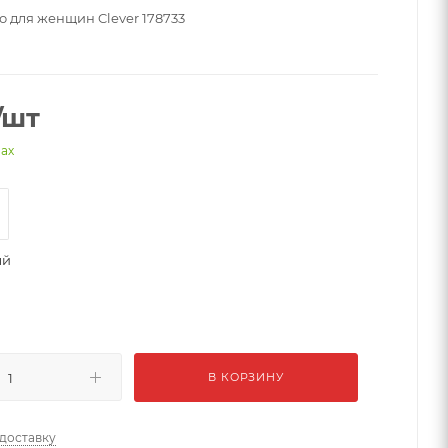
 для женщин Clever 178733
/шт
нах
ый
В КОРЗИНУ
 доставку