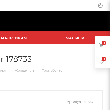
МАЛЬЧИКАМ
МАЛЫШИ
0
 178733
0
—
—
—
алог
Женщинам
Термобелье
Артикул:
178733