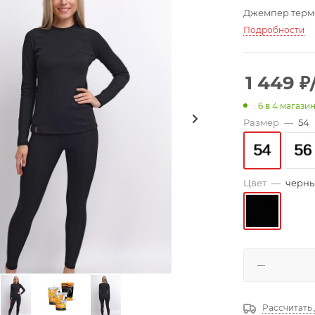
Джемпер термо
Подробности
1 449
₽
: 6
в 4 магази
Размер
—
54
Цвет
—
черн
Рассчитать