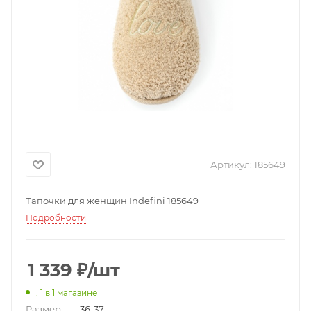
Артикул:
185649
Тапочки для женщин Indefini 185649
Подробности
1 339
₽
/шт
: 1
в 1 магазине
Размер
—
36-37