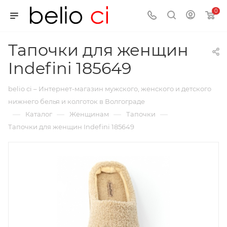
0
Тапочки для женщин
Indefini 185649
belio ci – Интернет-магазин мужского, женского и детского
нижнего белья и колготок в Волгограде
—
—
—
—
Каталог
Женщинам
Тапочки
Тапочки для женщин Indefini 185649