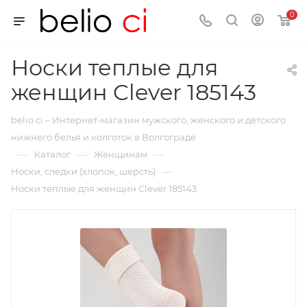
0
Носки теплые для
женщин Clever 185143
belio ci – Интернет-магазин мужского, женского и детского
нижнего белья и колготок в Волгограде
—
—
—
Каталог
Женщинам
—
Носки, следки (хлопок, шерсть)
Носки теплые для женщин Clever 185143