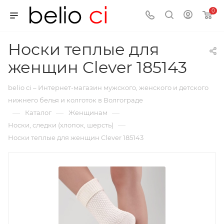
0
Носки теплые для
женщин Clever 185143
belio ci – Интернет-магазин мужского, женского и детского
нижнего белья и колготок в Волгограде
—
—
—
Каталог
Женщинам
—
Носки, следки (хлопок, шерсть)
Носки теплые для женщин Clever 185143