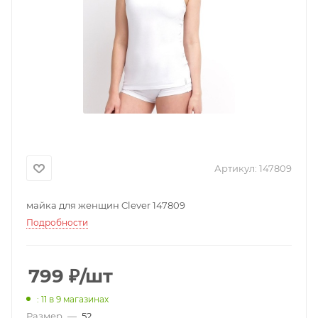
Артикул:
147809
майка для женщин Clever 147809
Подробности
799
₽
/шт
: 11
в 9 магазинах
Размер
—
52