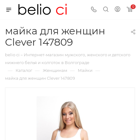
0
майка для женщин
Clever 147809
belio ci – Интернет-магазин мужского, женского и детского
нижнего белья и колготок в Волгограде
—
—
—
—
Каталог
Женщинам
Майки
майка для женщин Clever 147809