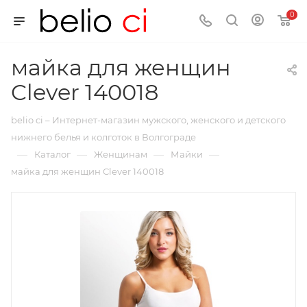
0
майка для женщин
Clever 140018
belio ci – Интернет-магазин мужского, женского и детского
нижнего белья и колготок в Волгограде
—
—
—
—
Каталог
Женщинам
Майки
майка для женщин Clever 140018