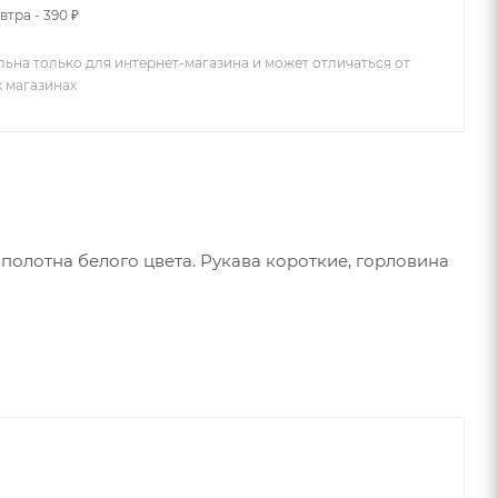
втра - 390 ₽
льна только для интернет-магазина и может отличаться от
х магазинах
олотна белого цвета. Рукава короткие, горловина