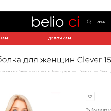
ПОИСК
НАМ
ДЕВОЧКАМ
олка для женщин Clever 1
—
—
го нижнего белья и колготок в Волгограде
Каталог
Женщ
Футболка для 