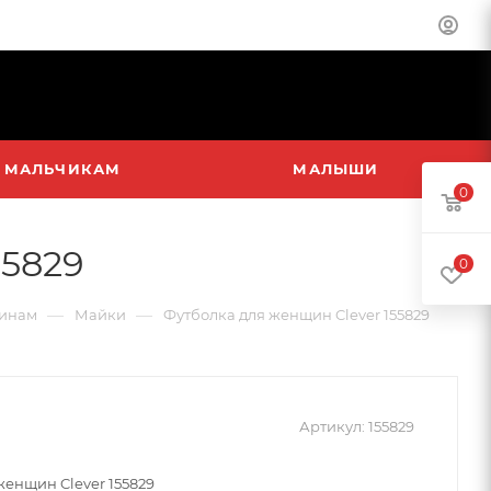
МАЛЬЧИКАМ
МАЛЫШИ
0
55829
0
—
—
инам
Майки
Футболка для женщин Clever 155829
Артикул:
155829
женщин Clever 155829