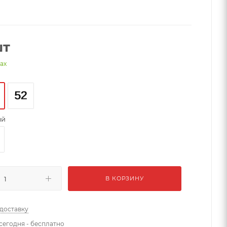
шт
нах
ый
В КОРЗИНУ
 доставку
сегодня - бесплатно