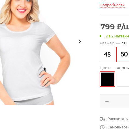
Подробности
799
₽
/
: 2
в 2 магази
Размер
—
50
Цвет
—
черн
Рассчитать
Самовывоз 