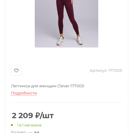
Артикул:
177005
Леггинсы для женщин Clever 177005
Подробности
2 209
₽
/шт
: 1
в 1 магазине
Размер
—
44