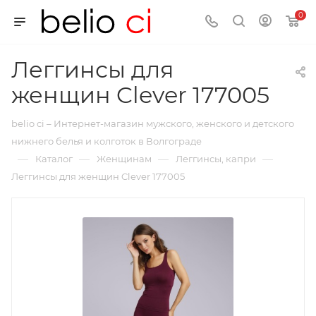
0
Леггинсы для
женщин Clever 177005
belio ci – Интернет-магазин мужского, женского и детского
нижнего белья и колготок в Волгограде
—
—
—
—
Каталог
Женщинам
Леггинсы, капри
Леггинсы для женщин Clever 177005