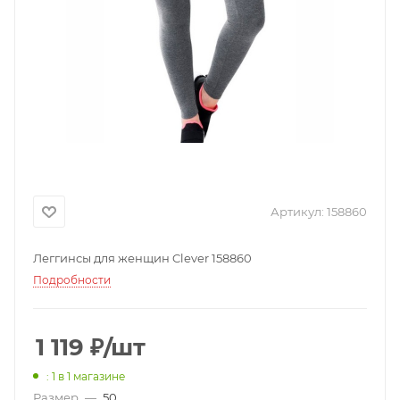
Артикул:
158860
Леггинсы для женщин Clever 158860
Подробности
1 119
₽
/шт
: 1
в 1 магазине
Размер
—
50