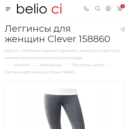
0
Леггинсы для
женщин Clever 158860
belio ci – Интернет-магазин мужского, женского и детского
нижнего белья и колготок в Волгограде
—
—
—
—
Каталог
Женщинам
Леггинсы, капри
Леггинсы для женщин Clever 158860