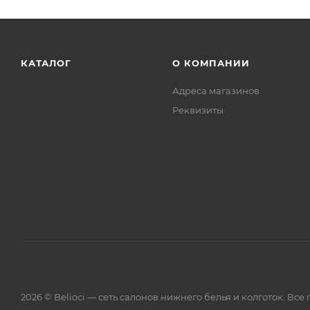
КАТАЛОГ
О КОМПАНИИ
Адреса магазинов
Реквизиты
2026 © Belioci — сеть салонов нижнего белья и колготок. Вс