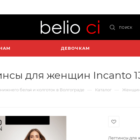
ПОИСК
НАМ
ДЕВОЧКАМ
инсы для женщин Incanto 1
—
—
 нижнего белья и колготок в Волгограде
Каталог
Женщи
Леггинсы для 