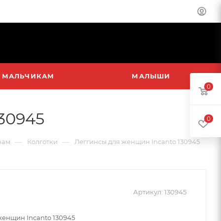
МАЛЬЧИКАМ
МАЛЫШИ
0
30945
0
—
—
нам
Колготки
Леггинсы для женщин Incanto 130945
Артикул:
130945
женщин Incanto 130945