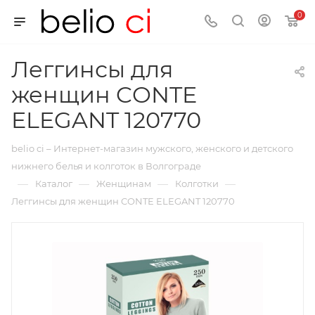
0
Леггинсы для
женщин CONTE
ELEGANT 120770
belio ci – Интернет-магазин мужского, женского и детского
нижнего белья и колготок в Волгограде
—
—
—
—
Каталог
Женщинам
Колготки
Леггинсы для женщин CONTE ELEGANT 120770