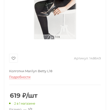
Артикул:
148649
Колготки Marilyn Betty L18
Подробности
619
₽
/шт
: 2
в 1 магазине
Размер
—
1/2