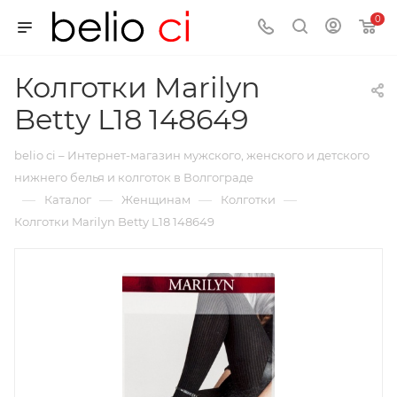
0
Колготки Marilyn
Betty L18 148649
belio ci – Интернет-магазин мужского, женского и детского
нижнего белья и колготок в Волгограде
—
—
—
—
Каталог
Женщинам
Колготки
Колготки Marilyn Betty L18 148649