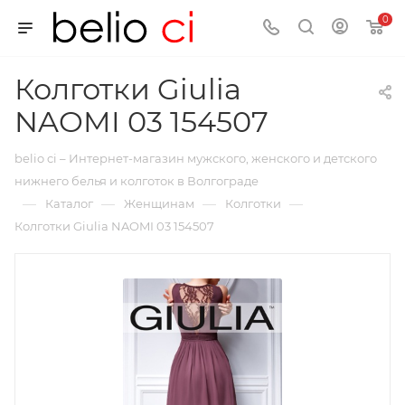
0
Колготки Giulia
NAOMI 03 154507
belio ci – Интернет-магазин мужского, женского и детского
нижнего белья и колготок в Волгограде
—
—
—
—
Каталог
Женщинам
Колготки
Колготки Giulia NAOMI 03 154507