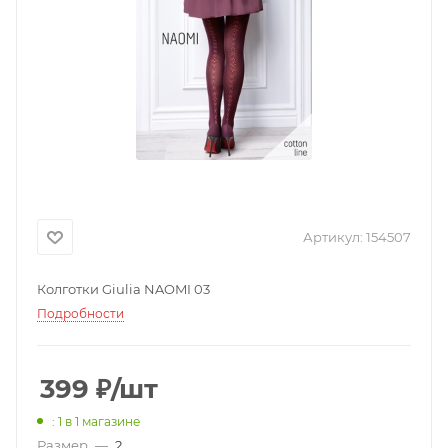
Артикул:
154507
Колготки Giulia NAOMI 03
Подробности
399
₽
/шт
: 1
в 1 магазине
Размер
—
2