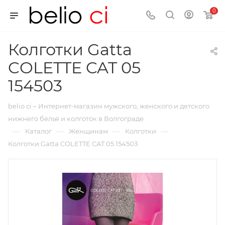
0
Колготки Gatta
COLETTE CAT 05
154503
belio ci – Интернет-магазин мужского, женского и детского
нижнего белья и колготок в Волгограде
—
—
—
—
Каталог
Женщинам
Колготки
Колготки Gatta COLETTE CAT 05 154503