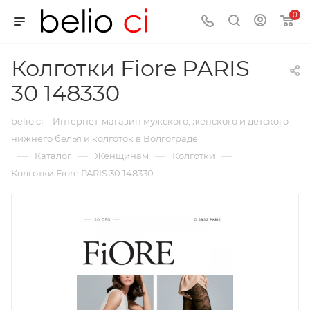
0
Колготки Fiore PARIS
30 148330
belio ci – Интернет-магазин мужского, женского и детского
нижнего белья и колготок в Волгограде
—
—
—
—
Каталог
Женщинам
Колготки
Колготки Fiore PARIS 30 148330