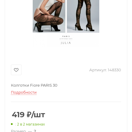
Артикул:
148330
Колготки Fiore PARIS 30
Подробности
419
₽
/шт
: 2
в 2 магазинах
Размер
—
2