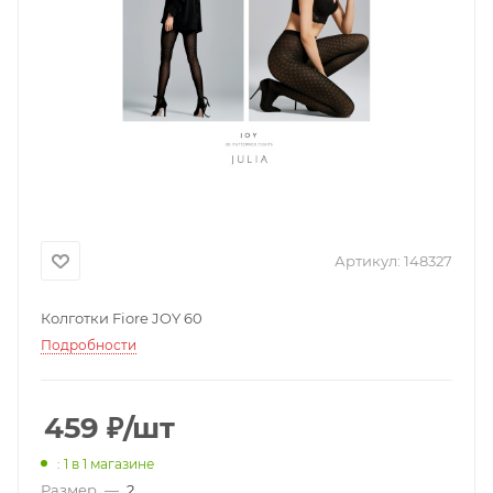
Артикул:
148327
Колготки Fiore JOY 60
Подробности
459
₽
/шт
: 1
в 1 магазине
Размер
—
2