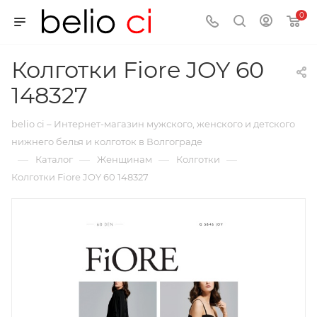
0
Колготки Fiore JOY 60
148327
belio ci – Интернет-магазин мужского, женского и детского
нижнего белья и колготок в Волгограде
—
—
—
—
Каталог
Женщинам
Колготки
Колготки Fiore JOY 60 148327