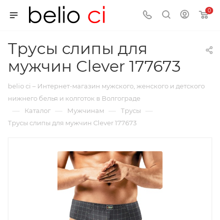
0
Трусы слипы для
мужчин Clever 177673
belio ci – Интернет-магазин мужского, женского и детского
нижнего белья и колготок в Волгограде
—
—
—
—
Каталог
Мужчинам
Трусы
Трусы слипы для мужчин Clever 177673