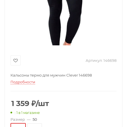
Артикул:
146698
Кальсоны термо для мужчин Clever 146698
Подробности
1 359
₽
/шт
: 1
в 1 магазине
Размер
—
50