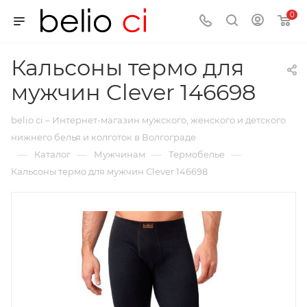
0
Кальсоны термо для
мужчин Clever 146698
belio ci – Интернет-магазин мужского, женского и детского
нижнего белья и колготок в Волгограде
—
—
—
—
Каталог
Мужчинам
Термобелье
Кальсоны термо для мужчин Clever 146698