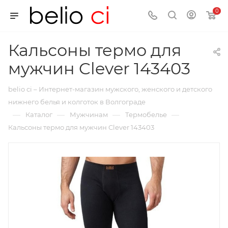
0
Кальсоны термо для
мужчин Clever 143403
belio ci – Интернет-магазин мужского, женского и детского
нижнего белья и колготок в Волгограде
—
—
—
—
Каталог
Мужчинам
Термобелье
Кальсоны термо для мужчин Clever 143403