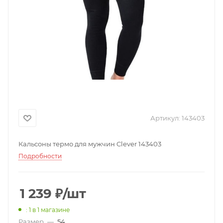
Артикул:
143403
Кальсоны термо для мужчин Clever 143403
Подробности
1 239
₽
/шт
: 1
в 1 магазине
Размер
—
54