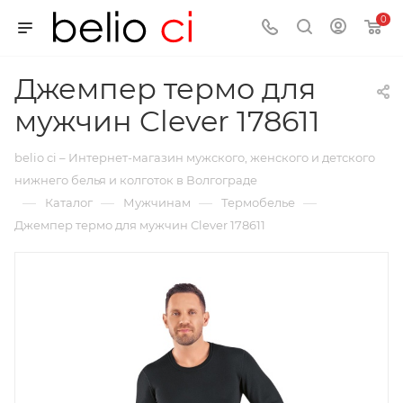
0
Джемпер термо для
мужчин Clever 178611
belio ci – Интернет-магазин мужского, женского и детского
нижнего белья и колготок в Волгограде
—
—
—
—
Каталог
Мужчинам
Термобелье
Джемпер термо для мужчин Clever 178611