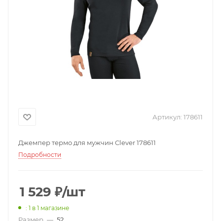
Артикул:
178611
Джемпер термо для мужчин Clever 178611
Подробности
1 529
₽
/шт
: 1
в 1 магазине
Размер
—
52