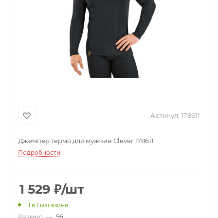
Артикул:
178611
Джемпер термо для мужчин Clever 178611
Подробности
1 529
₽
/шт
: 1
в 1 магазине
Размер
—
56