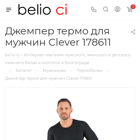
0
Джемпер термо для
мужчин Clever 178611
belio ci – Интернет-магазин мужского, женского и детского
нижнего белья и колготок в Волгограде
—
—
—
—
Каталог
Мужчинам
Термобелье
Джемпер термо для мужчин Clever 178611