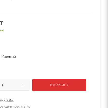
т
нах
й/желтый
В КОРЗИНУ
 доставку
сегодня - бесплатно