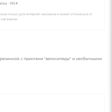
втра - 390 ₽
льна только для интернет-магазина и может отличаться от
х магазинах
 резинкой, с принтами "велосипеды" и необычными