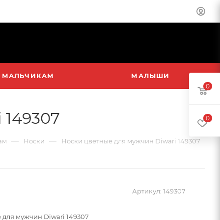
МАЛЬЧИКАМ
МАЛЫШИ
0
 149307
0
—
—
ам
Носки
Носки цветные для мужчин Diwari 149307
Артикул:
149307
 для мужчин Diwari 149307