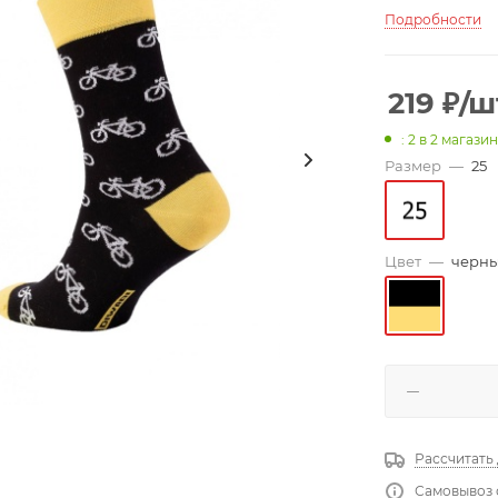
Подробности
219
₽
/ш
: 2
в 2 магази
Размер
—
25
Цвет
—
черны
Рассчитать
Самовывоз 