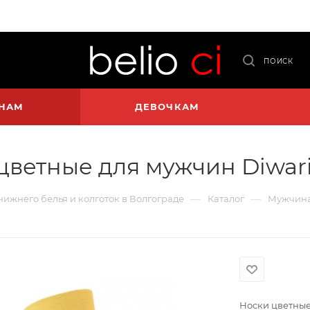
ПОИСК
НАМ
ДЕВОЧКАМ
цветные для мужчин Diwari
—
—
 нижнего белья и колготок в Волгограде
Каталог
Мужчин
Носки цветные