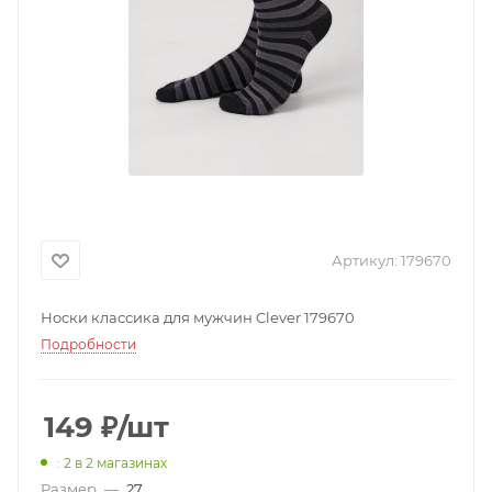
Артикул:
179670
Носки классика для мужчин Clever 179670
Подробности
149
₽
/шт
: 2
в 2 магазинах
Размер
—
27