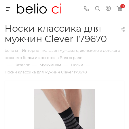
0
Носки классика для
мужчин Clever 179670
belio ci – Интернет-магазин мужского, женского и детского
нижнего белья и колготок в Волгограде
—
—
—
—
Каталог
Мужчинам
Носки
Носки классика для мужчин Clever 179670