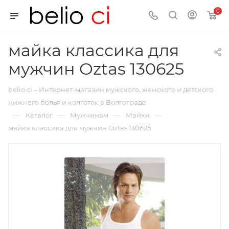
0
майка классика для
мужчин Oztas 130625
belio ci – Интернет-магазин мужского, женского и детского
нижнего белья и колготок в Волгограде
—
—
—
—
Каталог
Мужчинам
Майки
майка классика для мужчин Oztas 130625