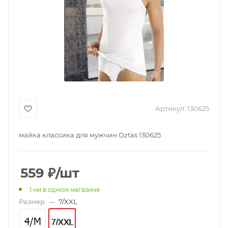
Артикул:
130625
майка классика для мужчин Oztas 130625
559
₽
/шт
: 1
ни в одном магазине
Размер
—
7/XXL