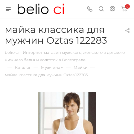
0
майка классика для
мужчин Oztas 122283
belio ci – Интернет-магазин мужского, женского и детского
нижнего белья и колготок в Волгограде
—
—
—
—
Каталог
Мужчинам
Майки
майка классика для мужчин Oztas 122283