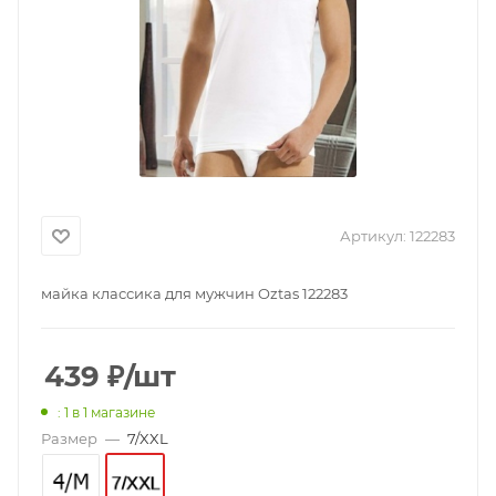
Артикул:
122283
майка классика для мужчин Oztas 122283
439
₽
/шт
: 1
в 1 магазине
Размер
—
7/XXL