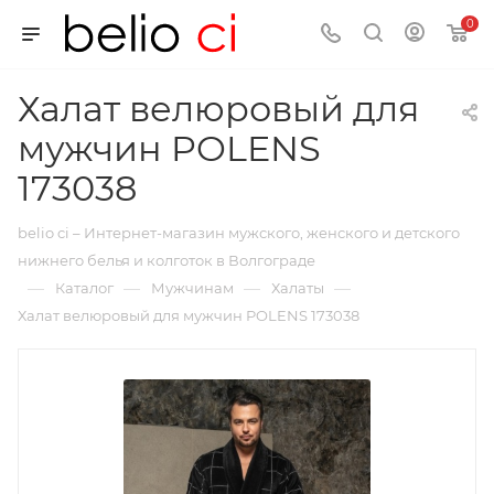
0
Халат велюровый для
мужчин POLENS
173038
belio ci – Интернет-магазин мужского, женского и детского
нижнего белья и колготок в Волгограде
—
—
—
—
Каталог
Мужчинам
Халаты
Халат велюровый для мужчин POLENS 173038