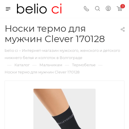
0
Носки термо для
мужчин Clever 170128
belio ci – Интернет-магазин мужского, женского и детского
нижнего белья и колготок в Волгограде
—
—
—
—
Каталог
Мальчикам
Термобелье
Носки термо для мужчин Clever 170128