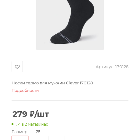
Артикул:
170128
Носки термо для мужчин Clever 170128
Подробности
279
₽
/шт
: 4
в 2 магазинах
Размер
—
25