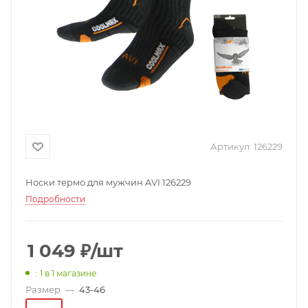
Артикул:
126229
Носки термо для мужчин AVI 126229
Подробности
1 049
₽
/шт
: 1
в 1 магазине
Размер
—
43-46