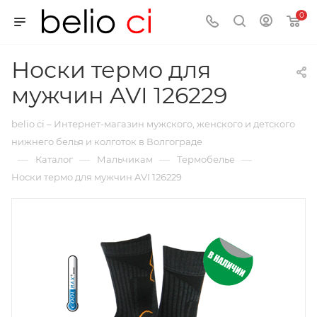
0
Носки термо для
мужчин AVI 126229
belio ci – Интернет-магазин мужского, женского и детского
нижнего белья и колготок в Волгограде
—
—
—
—
Каталог
Мальчикам
Термобелье
Носки термо для мужчин AVI 126229