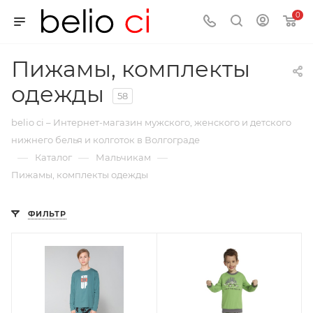
0
Пижамы, комплекты
одежды
58
belio ci – Интернет-магазин мужского, женского и детского
нижнего белья и колготок в Волгограде
—
—
—
Каталог
Мальчикам
Пижамы, комплекты одежды
ФИЛЬТР