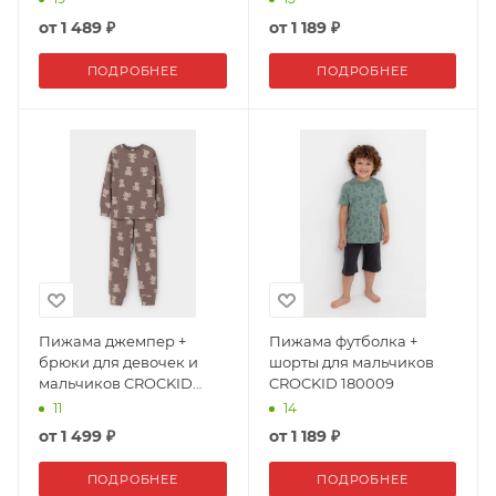
от
1 489 ₽
от
1 189 ₽
ПОДРОБНЕЕ
ПОДРОБНЕЕ
Пижама джемпер +
Пижама футболка +
брюки для девочек и
шорты для мальчиков
мальчиков CROCKID
CROCKID 180009
172951
11
14
от
1 499 ₽
от
1 189 ₽
ПОДРОБНЕЕ
ПОДРОБНЕЕ