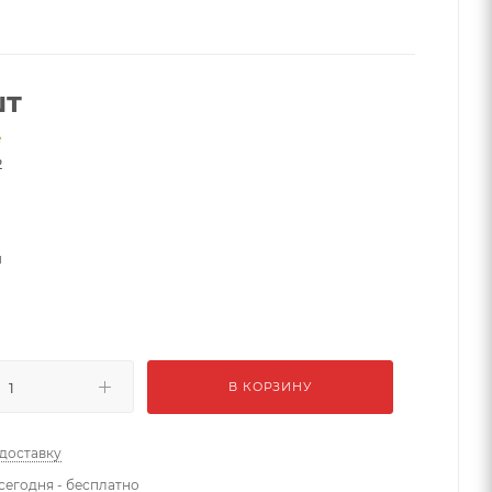
шт
е
2
й
В КОРЗИНУ
 доставку
сегодня - бесплатно