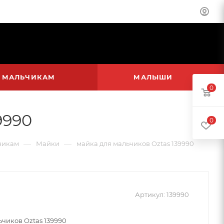
МАЛЬЧИКАМ
МАЛЫШИ
0
9990
0
—
—
чикам
Майки
майка для мальчиков Oztas 139990
Артикул:
139990
ьчиков Oztas 139990