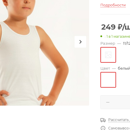
Подробности
249
₽
/
: 1
в 1 магазин
Размер
—
11/1
Цвет
—
белы
Рассчитать
Самовывоз 