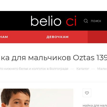
ПОИСК
НАМ
ДЕВОЧКАМ
ка для мальчиков Oztas 13
—
—
ого нижнего белья и колготок в Волгограде
Каталог
Маль
майка для мал