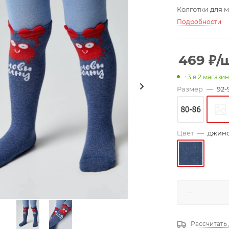
Колготки для 
Подробности
469
₽
/
: 3
в 2 магази
Размер
—
92-
Цвет
—
джин
Рассчитать