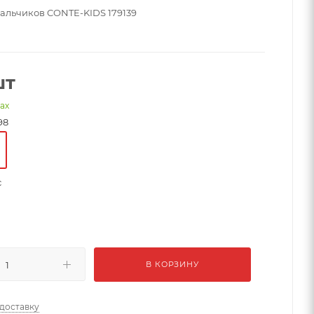
мальчиков CONTE-KIDS 179139
шт
нах
98
с
В КОРЗИНУ
 доставку