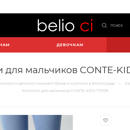
ПОИСК
НАМ
ДЕВОЧКАМ
и для мальчиков CONTE-KID
—
енского и детского нижнего белья и колготок в Волгограде
Ка
Колготки для мальчиков CONTE-KIDS 179139