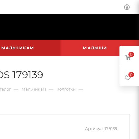
МАЛЬЧИКАМ
МАЛЫШИ
0
S 179139
0
—
—
—
талог
Мальчикам
Колготки
Артикул:
179139