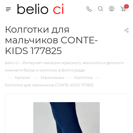
0
Колготки для
мальчиков CONTE-
KIDS 177825
belio ci – Интернет-магазин мужского, женского и детского
нижнего белья и колготок в Волгограде
—
—
—
—
Каталог
Мальчикам
Колготки
Колготки для мальчиков CONTE-KIDS 177825