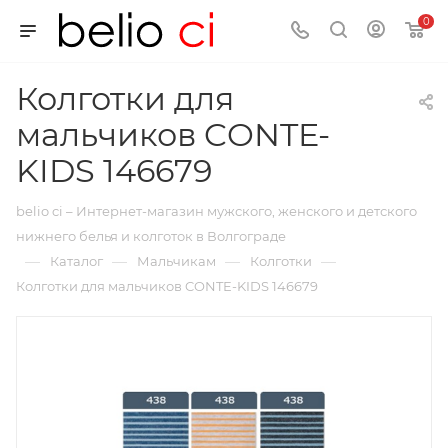
0
Колготки для
мальчиков CONTE-
KIDS 146679
belio ci – Интернет-магазин мужского, женского и детского
нижнего белья и колготок в Волгограде
—
—
—
—
Каталог
Мальчикам
Колготки
Колготки для мальчиков CONTE-KIDS 146679