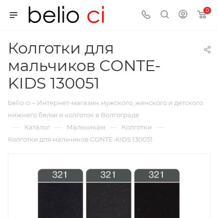
0
Колготки для
мальчиков CONTE-
KIDS 130051
belio ci – Интернет-магазин мужского, женского и детского
нижнего белья и колготок в Волгограде
—
—
—
—
Каталог
Мальчикам
Колготки
Колготки для мальчиков CONTE-KIDS 130051