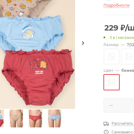
Подробности
229
₽
/
: 3
в 1 магазин
Размер
—
7(12
Цвет
—
бежев
Рассчитать
Самовывоз 