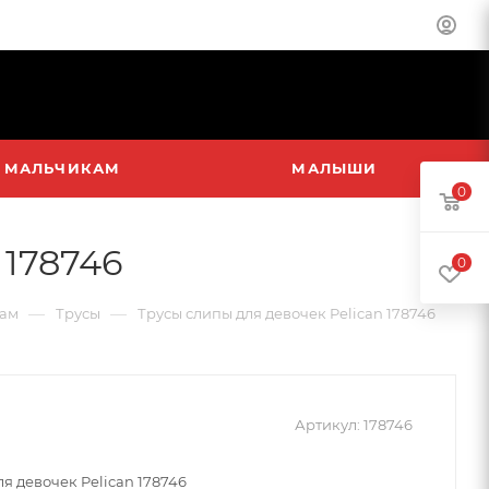
МАЛЬЧИКАМ
МАЛЫШИ
0
 178746
0
—
—
ам
Трусы
Трусы слипы для девочек Pelican 178746
Артикул:
178746
я девочек Pelican 178746