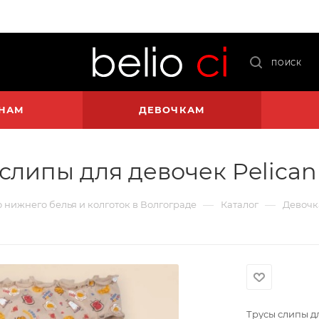
ПОИСК
НАМ
ДЕВОЧКАМ
слипы для девочек Pelican
—
—
о нижнего белья и колготок в Волгограде
Каталог
Девочк
Трусы слипы дл