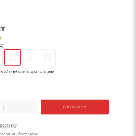
шт
е
2)
ый/голубой/терракотовый
В КОРЗИНУ
 доставку
сегодня - бесплатно