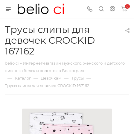
0
Трусы слипы для
девочек CROCKID
167162
belio ci – Интернет-магазин мужского, женского и детского
нижнего белья и колготок в Волгограде
—
—
—
—
Каталог
Девочкам
Трусы
Трусы слипы для девочек CROCKID 167162