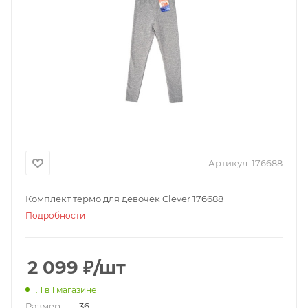
Артикул:
176688
Комплект термо для девочек Clever 176688
Подробности
2 099
₽
/шт
: 1
в 1 магазине
Размер
—
36