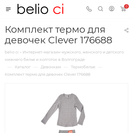
0
Комплект термо для
девочек Clever 176688
belio ci – Интернет-магазин мужского, женского и детского
нижнего белья и колготок в Волгограде
—
—
—
—
Каталог
Девочкам
Термобелье
Комплект термо для девочек Clever 176688