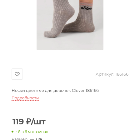
Артикул:
186166
Носки цветные для девочек Clever 186166
Подробности
119
₽
/шт
: 8
в 6 магазинах
Размер
—
u/a