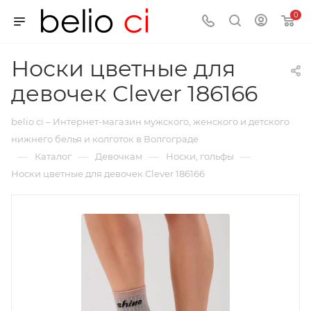
0
Носки цветные для
девочек Clever 186166
belio ci – Интернет-магазин мужского, женского и детского
нижнего белья и колготок в Волгограде
—
—
—
—
Каталог
Девочкам
Носки, гольфы
Носки цветные для девочек Clever 186166