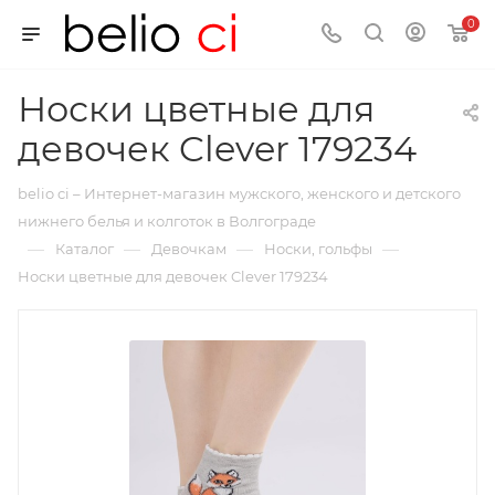
0
Носки цветные для
девочек Clever 179234
belio ci – Интернет-магазин мужского, женского и детского
нижнего белья и колготок в Волгограде
—
—
—
—
Каталог
Девочкам
Носки, гольфы
Носки цветные для девочек Clever 179234