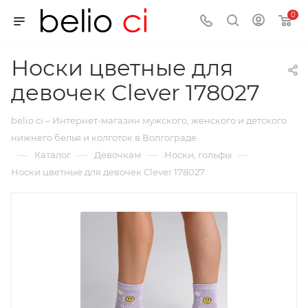
0
Носки цветные для
девочек Clever 178027
belio ci – Интернет-магазин мужского, женского и детского
нижнего белья и колготок в Волгограде
—
—
—
—
Каталог
Девочкам
Носки, гольфы
Носки цветные для девочек Clever 178027