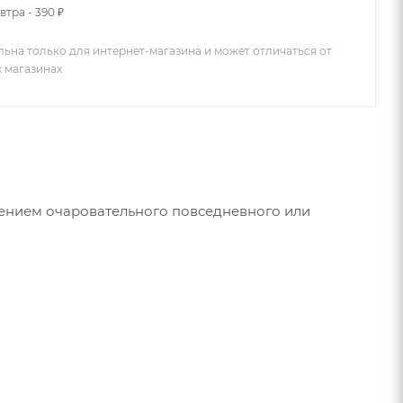
втра - 390 ₽
льна только для интернет-магазина и может отличаться от
х магазинах
ением очаровательного повседневного или