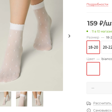
Подробности
159
₽
/ш
: 11
в 10 магази
Размер
—
18-
Цвет
—
bianc
Рассчитать
Самовывоз 