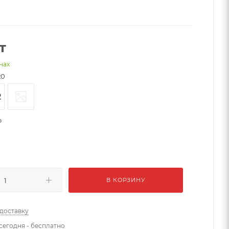
т
нах
20
o
В КОРЗИНУ
 доставку
сегодня - бесплатно