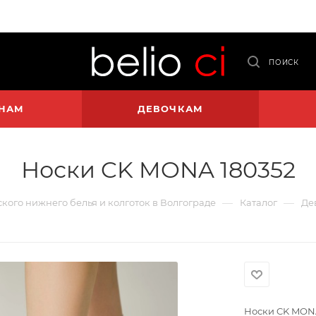
ПОИСК
НАМ
ДЕВОЧКАМ
Носки CK MONA 180352
—
—
тского нижнего белья и колготок в Волгограде
Каталог
Де
Носки CK MON