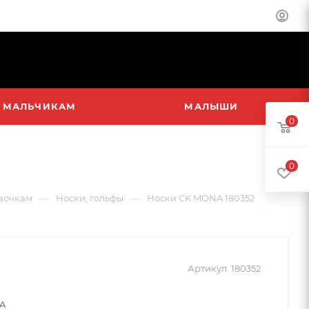
МАЛЬЧИКАМ
МАЛЫШИ
0
0
—
—
вочкам
Носки, гольфы
Носки CK MONA 180352
Артикул:
180352
A