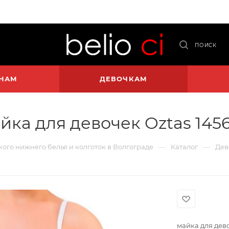
ПОИСК
НАМ
ДЕВОЧКАМ
йка для девочек Oztas 145
—
—
ского нижнего белья и колготок в Волгограде
Каталог
Дев
майка для дево