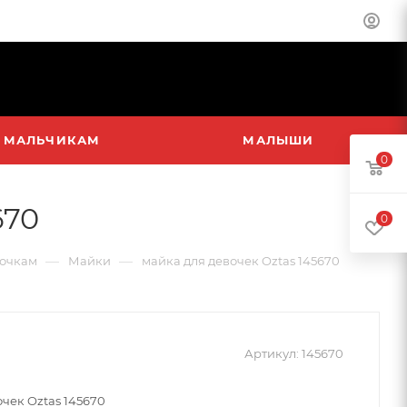
МАЛЬЧИКАМ
МАЛЫШИ
0
670
0
—
—
очкам
Майки
майка для девочек Oztas 145670
Артикул:
145670
чек Oztas 145670