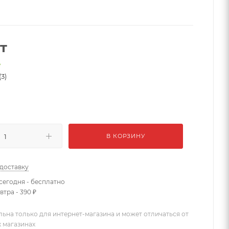
т
е
(3)
В КОРЗИНУ
 доставку
сегодня - бесплатно
втра - 390 ₽
льна только для интернет-магазина и может отличаться от
х магазинах