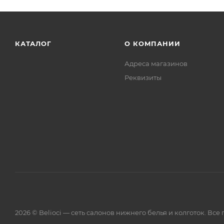
КАТАЛОГ
О КОМПАНИИ
Адреса магазинов
Реквизиты
2026 © Belioci — сеть салонов нижнего белья и колготок. Вс