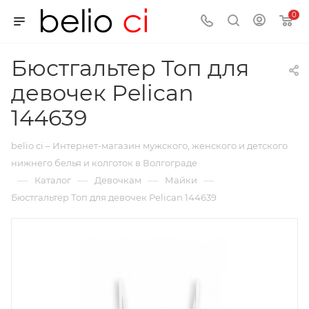
0
Бюстгальтер Топ для
девочек Pelican
144639
belio ci – Интернет-магазин мужского, женского и детского
нижнего белья и колготок в Волгограде
—
—
—
—
Каталог
Девочкам
Майки
Бюстгальтер Топ для девочек Pelican 144639