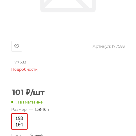
Артикул:
177583
177583
Подробности
101
₽
/шт
: 1
в 1 магазине
Размер
—
158-164
Цвет
—
белый