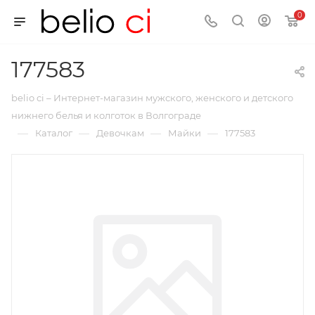
0
177583
belio ci – Интернет-магазин мужского, женского и детского
нижнего белья и колготок в Волгограде
—
—
—
—
Каталог
Девочкам
Майки
177583