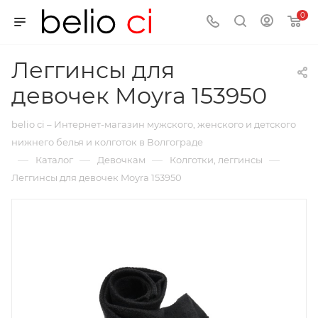
0
Леггинсы для
девочек Moyra 153950
belio ci – Интернет-магазин мужского, женского и детского
нижнего белья и колготок в Волгограде
—
—
—
—
Каталог
Девочкам
Колготки, леггинсы
Леггинсы для девочек Moyra 153950