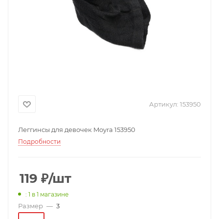
Артикул:
153950
Леггинсы для девочек Moyra 153950
Подробности
119
₽
/шт
: 1
в 1 магазине
Размер
—
3