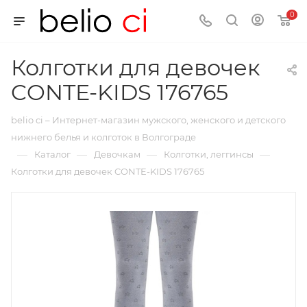
0
Колготки для девочек
CONTE-KIDS 176765
belio ci – Интернет-магазин мужского, женского и детского
нижнего белья и колготок в Волгограде
—
—
—
—
Каталог
Девочкам
Колготки, леггинсы
Колготки для девочек CONTE-KIDS 176765