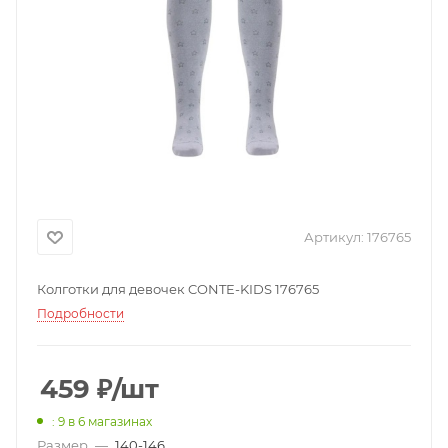
Артикул:
176765
Колготки для девочек CONTE-KIDS 176765
Подробности
459
₽
/шт
: 9
в 6 магазинах
Размер
—
140-146